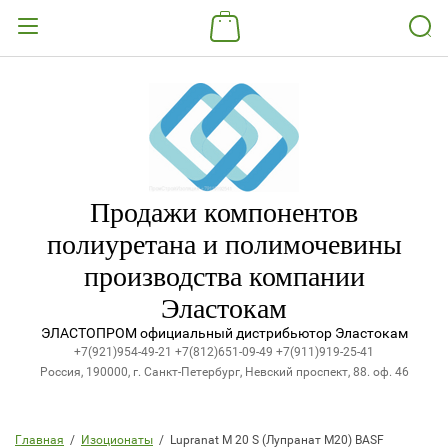
Назад
ВХОД В КАБИНЕТ
Логин:
Продажи компонентов
Пароль:
полиуретана и полимочевины
производства компании
Забыли пароль?
Эластокам
ВОЙТИ
ЭЛАСТОПРОМ официальный дистрибьютор Эластокам
+7(921)954-49-21
+7(812)651-09-49
+7(911)919-25-41
Россия, 190000, г. Санкт-Петербург, Невский проспект, 88. оф. 46
Регистрация
Главная
  /  
Изоционаты
  /  Lupranat M 20 S (Лупранат М20) BASF 